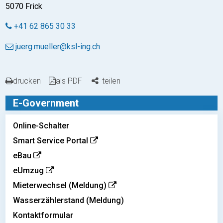
5070 Frick
+41 62 865 30 33
juerg.mueller@ksl-ing.ch
drucken
als PDF
teilen
E-Government
Online-Schalter
Smart Service Portal
eBau
eUmzug
Mieterwechsel (Meldung)
Wasserzählerstand (Meldung)
Kontaktformular