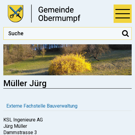
Direkt zum Inhalt springen
Öff
Suchbegriff
S
Hauptnavigation
Müller Jürg
Externe Fachstelle Bauverwaltung
KSL Ingenieure AG
Jürg Müller
Dammstrasse 3