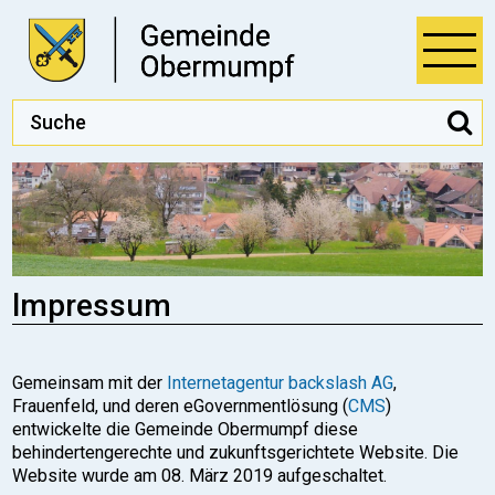
Direkt zum Inhalt springen
Öff
Suchbegriff
S
Hauptnavigation
lmpressum
Gemeinsam mit der
Internetagentur backslash AG
,
Frauenfeld, und deren eGovernmentlösung (
CMS
)
entwickelte die Gemeinde Obermumpf diese
behindertengerechte und zukunftsgerichtete Website. Die
Website wurde am 08. März 2019 aufgeschaltet.