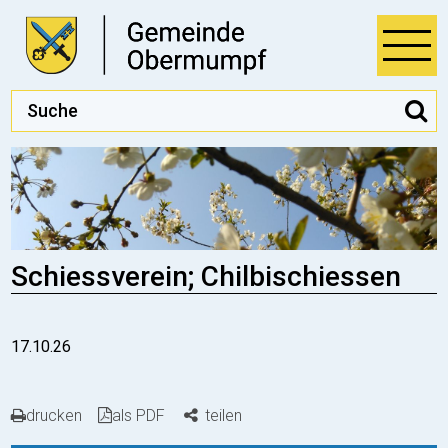
Direkt zum Inhalt springen
Öff
Suchbegriff
S
Hauptnavigation
Schiessverein; Chilbischiessen
17.10.26
drucken
als PDF
teilen